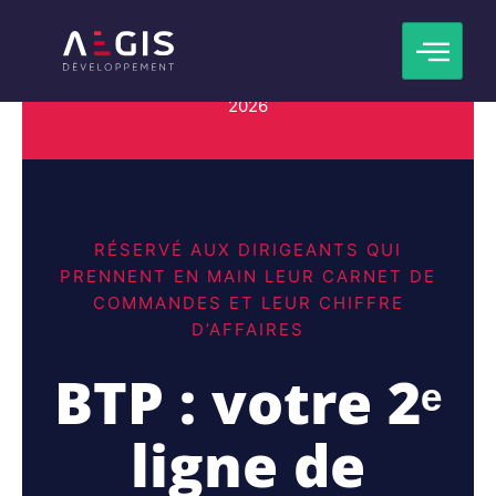
Aller
OFFRE LANCEMENT
— 3 mois CRM BTP offert +
au
entretien business + recherche marché —
contenu
économie 300 €+
· Se termine le 30 septembre
2026
RÉSERVÉ AUX DIRIGEANTS QUI
PRENNENT EN MAIN LEUR CARNET DE
COMMANDES ET LEUR CHIFFRE
D’AFFAIRES
BTP : votre 2ᵉ
ligne de