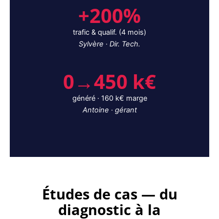
+200%
trafic & qualif. (4 mois)
Sylvère · Dir. Tech.
0→450 k€
généré · 160 k€ marge
Antoine · gérant
Études de cas — du
diagnostic à la