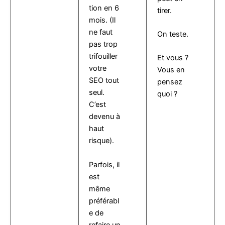
tion en 6
tirer.
mois. (Il
ne faut
On teste.
pas trop
trifouiller
Et vous ?
votre
Vous en
SEO tout
pensez
seul.
quoi ?
C’est
devenu à
haut
risque).
Parfois, il
est
même
préférabl
e de
refaire un