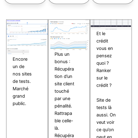
Et le
crédit
vous en
Plus un
pensez
Encore
bonus :
quoi ?
un de
Récupéra
Ranker
nos sites
tion d’un
sur le
de tests.
site client
crédit ?
Marché
touché
grand
par une
Site de
public.
pénalité.
tests là
Rattrapa
aussi. On
ble celle-
veut voir
là.
ce qu’on
Récupéra
peut en