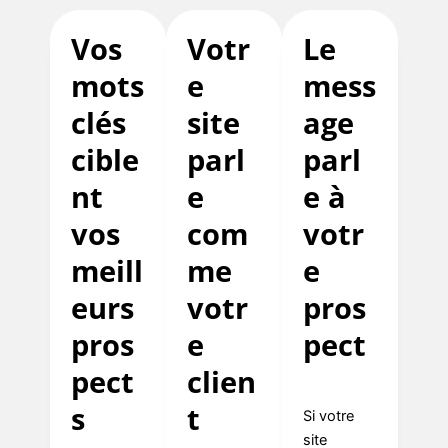
Vos
Votr
Le
mots
e
mess
clés
site
age
cible
parl
parl
nt
e
e à
vos
com
votr
meill
me
e
eurs
votr
pros
pros
e
pect
pect
clien
s
t
Si votre
site