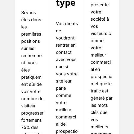
type
présente
votre
Si vous
société
à
êtes dans
Vos clients
vos
les
ne
visiteurs
c
premières
voudront
omme
positions
rentrer en
votre
sur les
contact
meilleur
recherche
avec vous
commerci
nt, vous
que si
al en
êtes
vous votre
prospectio
pratiquem
site leur
n et que le
ent sûr de
parle
trafic est
voir votre
comme
généré par
nombre de
votre
les mots
visiteur
meilleur
clés que
progresser
commerci
vos
fortement.
al de
meilleurs
75% des
prospectio