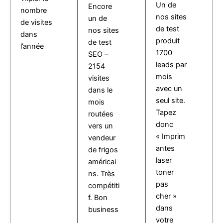
Un de
Encore
nombre
nos sites
un de
de visites
de test
nos sites
dans
produit
de test
l’année
1700
SEO –
leads par
2154
mois
visites
avec un
dans le
seul site.
mois
Tapez
routées
donc
vers un
« Imprim
vendeur
antes
de frigos
laser
américai
toner
ns. Très
pas
compétiti
cher »
f. Bon
dans
business
votre
.