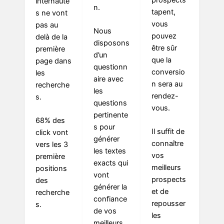
prospects
internaute
n.
tapent,
s ne vont
vous
pas au
Nous
pouvez
delà de la
disposons
être sûr
première
d’un
que la
page dans
questionn
conversio
les
aire avec
n sera au
recherche
les
rendez-
s.
questions
vous.
pertinente
68% des
s pour
Il suffit de
click vont
générer
connaître
vers les 3
les textes
vos
première
exacts qui
meilleurs
positions
vont
prospects
des
générer la
et de
recherche
confiance
repousser
s.
de vos
les
meilleurs