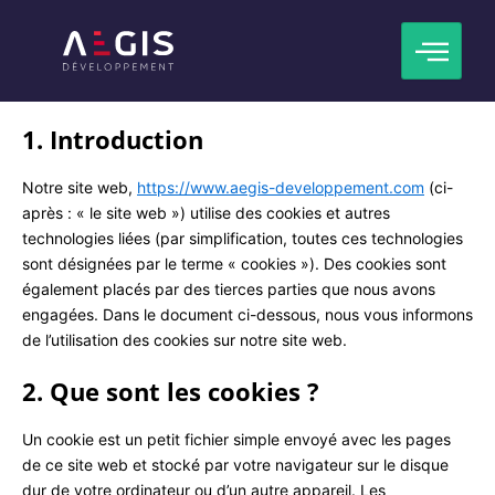
Consent
Consent
Consent
Consent
Consent
Consent
Consent
Statistiqu
Marketin
Aller
Cette politique de cookies a été mise à jour pour la dernière
to
to
to
to
to
to
to
au
fois le 18 mai 2026 et s’applique aux citoyens et aux résidents
service
service
service
service
service
service
service
permanents légaux de l’Espace Économique Européen et de la
contenu
google-
wordpress
google-
google-
complianz
hotjar
divers
Suisse.
recaptcha
analytics
adsense
1. Introduction
Notre site web,
https://www.aegis-developpement.com
(ci-
après : « le site web ») utilise des cookies et autres
technologies liées (par simplification, toutes ces technologies
sont désignées par le terme « cookies »). Des cookies sont
également placés par des tierces parties que nous avons
engagées. Dans le document ci-dessous, nous vous informons
de l’utilisation des cookies sur notre site web.
2. Que sont les cookies ?
Un cookie est un petit fichier simple envoyé avec les pages
de ce site web et stocké par votre navigateur sur le disque
dur de votre ordinateur ou d’un autre appareil. Les